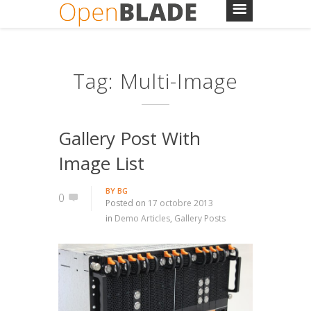
Tag: Multi-Image
Gallery Post With
Image List
BY
BG
0
Posted on
17 octobre 2013
in
Demo Articles
,
Gallery Posts